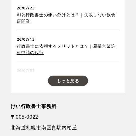
26/07/23
AIと行政書士の使い分けとは？｜失敗しない飲食
店開業
26/07/13
行政書士に依頼するメリットとは？｜風俗営業許
可申請の代行
26/07/03
求積図作成の迷い所とは？｜③弓形の面積の取扱
もっと見る
い
26/06/29
けい行政書士事務所
スナック開業に必要な手続きとは？｜風俗営業許
可の要否
〒005-0022
北海道札幌市南区
真駒内柏丘
26/06/24