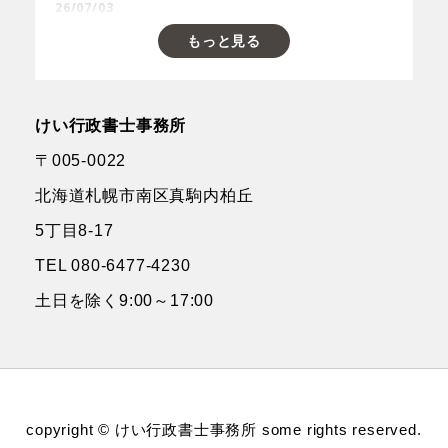
26/07/03
求積図作成の迷い所とは？｜③弓形の面積の取扱
もっと見る
い
26/06/29
けい行政書士事務所
スナック開業に必要な手続きとは？｜風俗営業許
可の要否
〒005-0022
北海道札幌市南区
真駒内柏丘
26/06/24
5丁目8-17
求積図作成の迷い所とは？｜②客室範囲の取扱い
TEL 080-6477-4230
土日を除く9:00～17:00
copyright © けい行政書士事務所 some rights reserved.